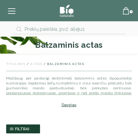
Products
search
Balzaminis actas
TITULINIS
/
ACTAS
/ BALZAMINIS ACTAS
Maždaug per pastarąjį dešimtmetį balzaminis actas išpopuliarėjo
kulinarijoje, tapdamas šefų numylėtiniu ir visur esančiu produktu tiek
gurmaniško maisto parduotuvėse, tiek prekybos centruose,
prabangiuose restoranuose, picerijose ir net greito maisto tinkluose.
Bet kas tai? Kuo balzaminis actas skiriasi nuo kitų vyno actų? Iš tiesų,
kuo vienas balzaminio acto tipas skiriasi nuo kito? O kokį vaidmenį
Daugiau
balzaminis actas atlieka mūsų valgymo ir maisto gaminimo veikloje?
Balzaminio acto rūšys
FILTRAI
Gana lengva nustatyti pagrindinius balzaminio ir vyno acto skirtumus:
balzamikas yra tamsesnis, saldesnis ir tirštesnis nei raudonojo vyno