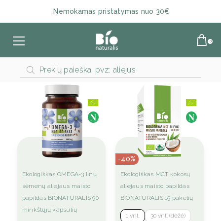
Nemokamas pristatymas nuo 30€
Products
search
-40%
This
This
Ekologiškas OMEGA-3 linų
Ekologiškas MCT kokosų
product
product
sėmenų aliejaus maisto
aliejaus maisto papildas
has
has
papildas BIONATURALIS 90
BIONATURALIS 15 pakelių
multiple
multiple
minkštųjų kapsulių
1 vnt.
30 vnt. (dėžė)
variants.
variants.