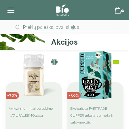
Products
search
Akcijos
-30%
-50%
This
This
Avinžirnių miltai be glitimo
Ekologiška FAIRTRADE
product
product
NATURALISIMO 400g
CUPPER arbata su mėta ir
has
has
saldymedžiu
multiple
multiple