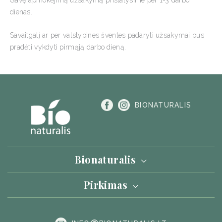
Gavę apmokėjimą užsakymą pristatysime per 1-3 darbo
dienas.
Savaitgalį ar per valstybines šventes padaryti užsakymai bus
pradėti vykdyti pirmąją darbo dieną.
BIONATURALIS
Bionaturalis
Akcijos
Pirkimas
Maisto produktai
Prekių
Maisto papildai
pristatymas