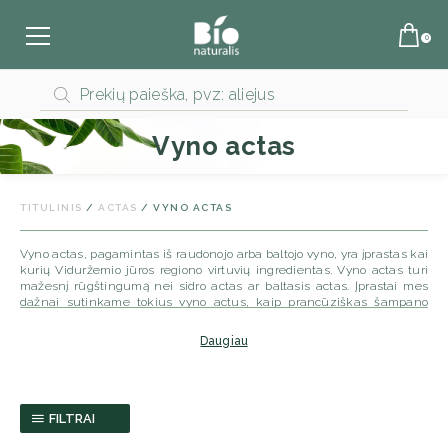
Products
search
Vyno actas
TITULINIS
/
ACTAS
/ VYNO ACTAS
Vyno actas, pagamintas iš raudonojo arba baltojo vyno, yra įprastas kai
kurių Viduržemio jūros regiono virtuvių ingredientas. Vyno actas turi
mažesnį rūgštingumą nei sidro actas ar baltasis actas. Įprastai mes
dažnai sutinkame tokius vyno actus, kaip prancūziškas šampano
actas, ispaniškas šerio actas ir itališkas balzaminis actas. Pastarasis
yra sodrus, šiek tiek saldus ir šiek tiek sirupinis. Balzamiko actas
Daugiau
puikiai tinka salotoms, padažams ir vaisių desertams gaminti. Vyno
actas gali būti skirstomas į baltojo vyno actą ir raudonojo vyno actą.
Vyno actas gaminamas rauginant šviežią vyną. Kuo geresnės kokybės
vynas – tuo geresnis actas. Kaip ir vynas, dažniausiai gaminamas
baltas ar raudonas actas. Gaminant geros kokybės vyno actą jis pora
FILTRAI
metų laikomas medinėse statinėse – būtent toks yra mūsų vyno
actas.