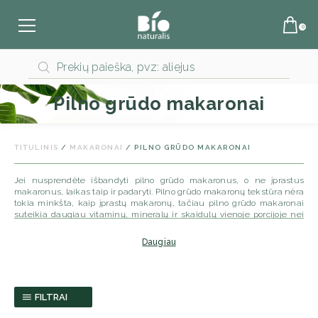
Products
search
Pilno grūdo makaronai
TITULINIS
/
MAKARONAI
/ PILNO GRŪDO MAKARONAI
Jei nusprendėte išbandyti pilno grūdo makaronus, o ne įprastus
makaronus, laikas taip ir padaryti. Pilno grūdo makaronų tekstūra nėra
tokia minkšta, kaip įprastų makaronų, tačiau pilno grūdo makaronai
suteikia daugiau vitaminų, mineralų ir skaidulų vienoje porcijoje nei
įprasti makaronai. Abi makaronų versijos ruošiamos vienodai ir
receptuose galite juos naudoti pakaitomis. Mūsų pilno grūdo
Daugiau
makaronai gaminami tik iš ekologiškų, Italijoje užaugintų kietųjų
kviečių. Tai tikri itališki makaronai, pagaminti pagal išpuoselėtą
ilgametį receptą. Nepriekaištingos kokybės makaronai idealiai tiks su
jūsų pamėgtais padažais, mėsos bei žuvies patiekalais. Tai puikus
skaidulinių medžiagų ir baltymų šaltinis!
FILTRAI