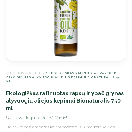
TITULINIS
/
ALIEJUS
/ EKOLOGIŠKAS RAFINUOTAS RAPSŲ IR
YPAČ GRYNAS ALYVUOGIŲ ALIEJUS KEPIMUI BIONATURALIS 750
ML
Ekologiškas rafinuotas rapsų ir ypač grynas
alyvuogių aliejus kepimui Bionaturalis 750
ml
Sutaupykite pirkdami dėžėmis!
Užveskite pelę ant dežės kainos norėdami sužinoti kaip keičiasi