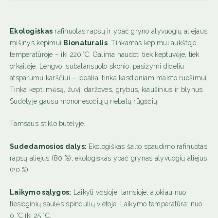
ml
Ekologiškas
rafinuotas rapsų ir ypač gryno alyvuogių aliejaus
mišinys kepimui
Bionaturalis
. Tinkamas kepimui aukštoje
temperatūroje – iki 220 °C. Galima naudoti tiek keptuvėje, tiek
orkaitėje. Lengvo, subalansuoto skonio, pasižymi dideliu
atsparumu karščiui – idealiai tinka kasdieniam maisto ruošimui.
Tinka kepti mėsą, žuvį, daržoves, grybus, kiaušinius ir blynus.
Sudėtyje gausu mononesočiųjų riebalų rūgščių.
Tamsaus stiklo butelyje.
Sudedamosios dalys:
Ekologiškas šalto spaudimo rafinuotas
rapsų aliejus (80 %), ekologiškas ypač grynas alyvuogių aliejus
(20 %).
Laikymo sąlygos:
Laikyti vėsioje, tamsioje, atokiau nuo
tiesioginių saulės spindulių vietoje. Laikymo temperatūra: nuo
0 °C iki 25 °C.