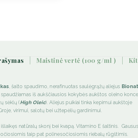
nerafinuotas
saulėgrąžų
aliejus
BIONATURALIS
1l
prašymas
maistinė vertė (100 g/ml )
k
škas
, šalto spaudimo, nerafinuotas saulėgrąžų aliejus
Bionat
us spaudžiamas iš aukščiausios kokybės aukštos oleino konce
ų sėklų (
High Oleic
). Aliejus puikiai tinka kepimui aukštoje
roje, virimui, salotų bei užtepėlių gardinimui.
s išlaikęs natūralų skonį bei kvapą. Vitamino E šaltinis. Gausu
iosiomis taip pat polinesočiosiomis riebalų rūgštimis.