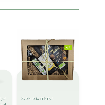
This
ejus
Sveikuolio rinkinys
product
0ml