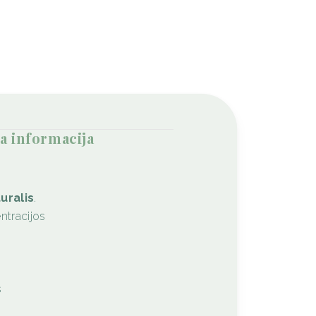
ita informacija
uralis
.
ntracijos
s