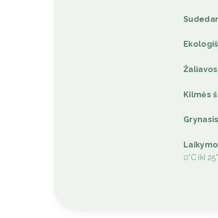
Sudedam
Ekologiš
Žaliavos
Kilmės š
Grynasis
Laikymo
0°C iki 25