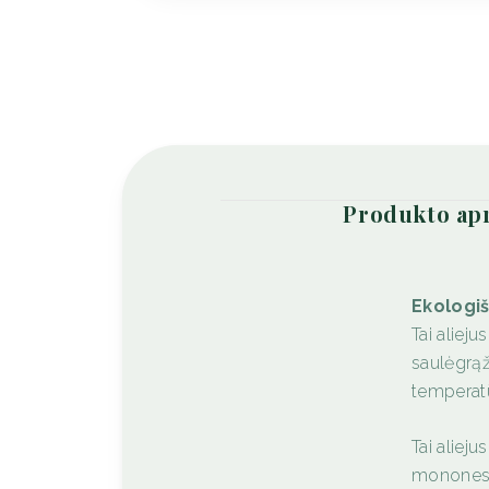
produkto a
Ekologi
Tai aliej
saulėgrąž
temperatū
Tai alieju
mononesoč