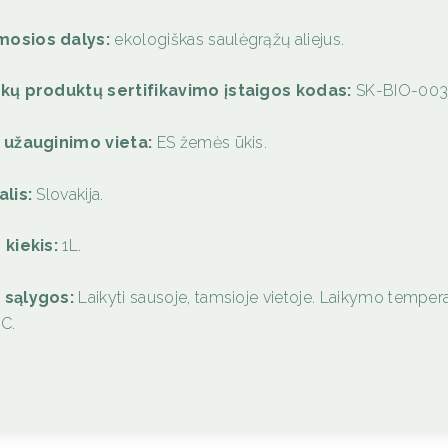
osios dalys:
ekologiškas saulėgrąžų aliejus.
kų produktų sertifikavimo įstaigos kodas:
SK-BIO-00
 užauginimo vieta:
ES žemės ūkis.
alis:
Slovakija.
 kiekis:
1L.
 sąlygos:
Laikyti sausoje, tamsioje vietoje. Laikymo temper
°C.