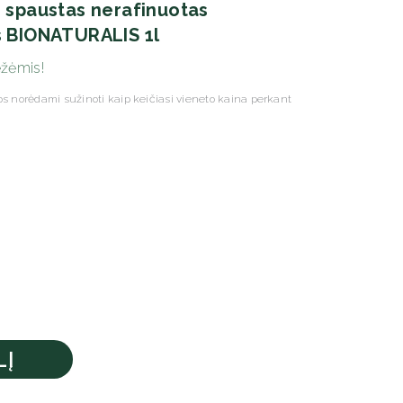
i spaustas nerafinuotas
s BIONATURALIS 1l
ėžėmis!
s norėdami sužinoti kaip keičiasi vieneto kaina perkant
LĮ