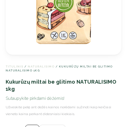
TITULINIS
/
NATURALISIMO
/ KUKURŪZŲ MILTAI BE GLITIMO
NATURALISIMO 1KG
Kukurūzų miltai be glitimo NATURALISIMO
1kg
Sutaupykite pirkdami dėžėmis!
Užveskite pelę ant dežės kainos norėdami sužinoti kaip keičiasi
vieneto kaina perkant didesniaisi kiekiais.