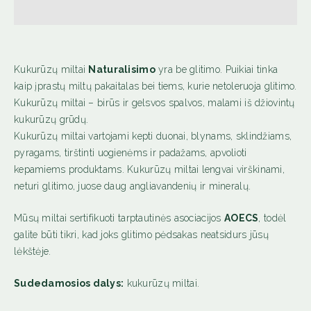
kita informacija
Kukurūzų miltai
Naturalisimo
yra be glitimo. Puikiai tinka
kaip įprastų miltų pakaitalas bei tiems, kurie netoleruoja glitimo.
Kukurūzų miltai – birūs ir gelsvos spalvos, malami iš džiovintų
kukurūzų grūdų.
Kukurūzų miltai vartojami kepti duonai, blynams, sklindžiams,
pyragams, tirštinti uogienėms ir padažams, apvolioti
kepamiems produktams. Kukurūzų miltai lengvai virškinami,
neturi glitimo, juose daug angliavandenių ir mineralų.
Mūsų miltai sertifikuoti tarptautinės asociacijos
AOECS
, todėl
galite būti tikri, kad joks glitimo pėdsakas neatsidurs jūsų
lėkštėje.
Sudedamosios dalys:
kukurūzų miltai.