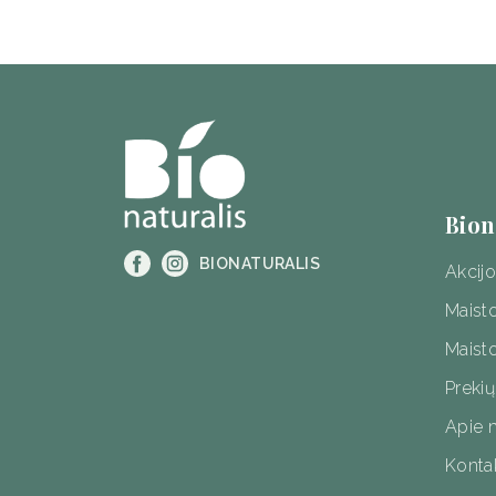
product
pro
page
pag
Bion
BIONATURALIS
Akcij
Maist
Maisto
Prekių
Apie 
Kontak