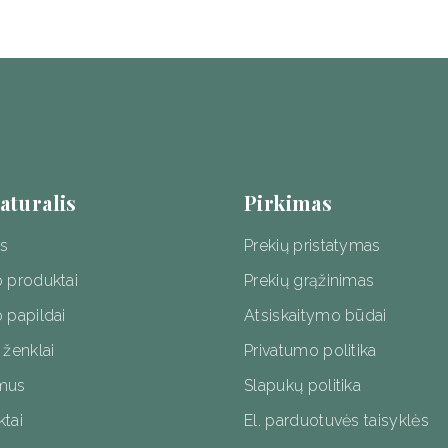
duct
e
aturalis
Pirkimas
os
Prekių pristatymas
o produktai
Prekių grąžinimas
 papildai
Atsiskaitymo būdai
 ženklai
Privatumo politika
mus
Slapukų politika
tai
El. parduotuvės taisyklės