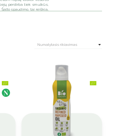
liejų perdirba tiek smulkūs,
 Šalto spaudimo, tai reiškia,
os rūšies – rafinuotas aliejus
 aliejus su aukštu smilkimo
s ingredientams, pavyzdžiui,
esudega, kai būna kaitinamas
lų jo skonį. Įsigykite butelį
inka mirkymui, padažams ir
k tiek skirtis, o kiekvienas
las keptas bulves ir traškius
udojamas kepiniuose vietoj
 tai, kad jo kaina yra labai
ai, tokie kaip aukščiausios
snio galiojimo laiko. Rapsų
kad jis nesudegs iki maždaug
rinktis – rapsų ar saulėgrąžų
i nuo jūsų patiekalo kepimo
lemiančių tai, yra aliejaus
ejus yra labai rafinuotas, o