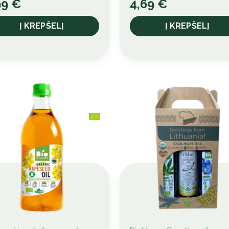
99
€
4,69
€
on
the
Į KREPŠELĮ
Į KREPŠELĮ
duct
product
e
page