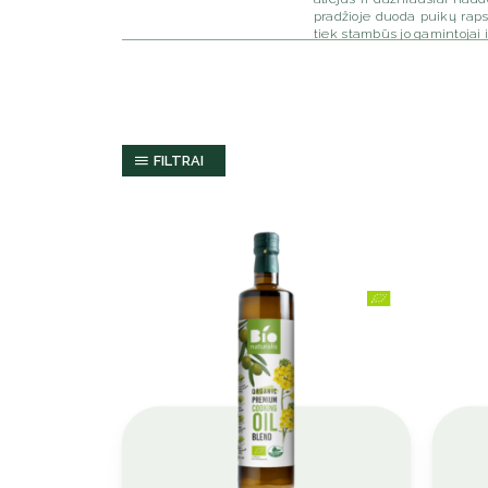
pradžioje duoda puikų rapsų
tiek stambūs jo gamintojai i
kad prieš filtravimą ir išpil
– yra išgaunamas iš sėklų 
tašku, kuris puikiai tinka 
Šalto spaudimo ar r
FILTRAI
Rafinuotas rapsų aliejus yr
prieskoniams, atlikti savo 
aukštoje temperatūroje. Dėl 
šalto spaudimo rapsų alie
marinatams. Kaip ir gaminam
gamintojas gali turėti savo u
Kur naudojamas rap
Rapsų aliejus yra itin lengv
kepsnius, pagaminsite ryš
sviesto, sumažinant sočiųjų
konkurencinga, nenuostabu,
kokybės pirmojo spaudimo a
aliejus gali būti naudojama
204 ºC. Smilkimo taškas yra 
aliejų kepimui? Saulėgrąžų
temperatūros, tai ir bus a
rafinuotumas. Kuo rafinuote