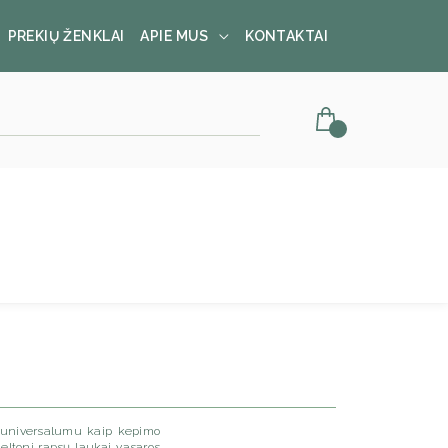
PREKIŲ ŽENKLAI
APIE MUS
KONTAKTAI
r universalumu kaip kepimo
geltoni rapsų laukai vasaros