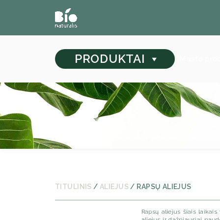
PRODUKTAI
Maisto pro
TITULINIS
/
ALIEJUS
/ RAPSŲ ALIEJUS
Rapsų aliejus šiais laika
aliejus ir dažniausiai naud