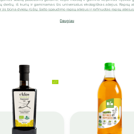
 derlių, iš kurių ir gaminamas šis universalus ekologiškas aliejus. Rapsų a
r jis būna dviejų rūšių: šalto spaudimo rapsų aliejus ir rafinuotas rapsų aliejus.
stymą į butelius iš sėklų išspaudžiamas aliejus, išlaikant jo natūralų skonį. Kit
aukštoje temperatūroje, prieš tai jas išvalant, kad būtų sukurtas bekvapis
Daugiau
kepimui aukštoje temperatūroje.
afinuotas rapsų aliejus?
a bekvapis, todėl jis yra puikus skonio neutralus priedas ir leidžia kitiem
darbą gaminant patiekalus. Jis taip pat turi aukštą smilkimo tašką, todėl n
to jis puikiai tinka gruzdinti arba troškinti maistą, kai norite išsaugoti natūra
jaus ir gausite nuostabų, sodrų, šildantį riešutų skonį, kuris puikiai t
o vyno, taip rapsų šalto spaudimo aliejaus skonis kiekvienais metais gali šie
nikalų skonio profilį.
sų aliejus?
os ir neriebios tekstūros. Jis toks universalus, kad jo pagalba iškepsite ir tobu
kaus skonio salotų padažus ir kvapnius marinatus. Jis netgi gali būti na
 riebalų kiekį. Dėl šio universalumo, pridedant jo puikias skonio savybes ir
 kad vis daugiau žmonių nusprendžia jį naudoti. Aukštesnės kokybės aliej
lyvuogių aliejus, kainuoja daugiau dėl subtilesnių perdirbimo būdų ir trumpe
s kepimui aukštoje temperatūroje dėl aukšto smilkimo taško, o tai reiškia, 
svarbus veiksnys, į kurį reikia atsižvelgti, renkantis sveiką kepimo aliejų. Ką 
 aliejus turi aukštesni smilkimo tašką, rapsų – kiek žemesnį. Priklausoma
tsakymas, rinktis rapsų ar saulėgrąžų aliejų kepimui. Vienas iš veiksnių, 
snis aliejus – tuo aukštesnė yra jo smilkimo temperatūra. Kadangi rapsų ali