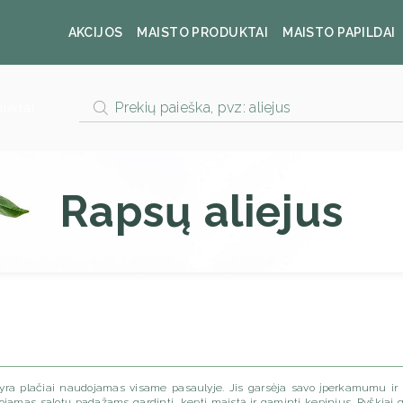
AKCIJOS
MAISTO PRODUKTAI
MAISTO PAPILDAI
Products
duktai
search
Rapsų aliejus
is yra plačiai naudojamas visame pasaulyje. Jis garsėja savo įperkamumu i
ojamas salotų padažams gardinti, kepti maistą ir gaminti kepinius. Ryškiai 