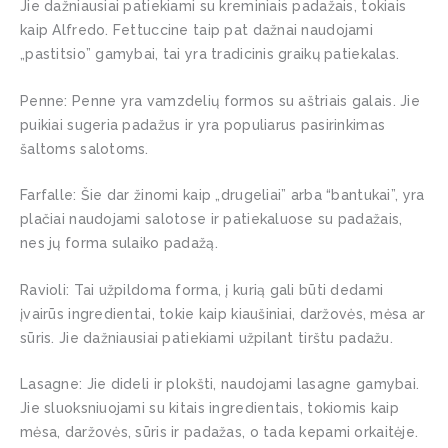
Jie dažniausiai patiekiami su kreminiais padažais, tokiais
kaip Alfredo. Fettuccine taip pat dažnai naudojami
„pastitsio” gamybai, tai yra tradicinis graikų patiekalas.
Penne
: Penne yra vamzdelių formos su aštriais galais. Jie
puikiai sugeria padažus ir yra populiarus pasirinkimas
šaltoms salotoms.
Farfalle
: Šie dar žinomi kaip „drugeliai” arba “bantukai”, yra
plačiai naudojami salotose ir patiekaluose su padažais,
nes jų forma sulaiko padažą.
Ravioli
: Tai užpildoma forma, į kurią gali būti dedami
įvairūs ingredientai, tokie kaip kiaušiniai, daržovės, mėsa ar
sūris. Jie dažniausiai patiekiami užpilant tirštu padažu.
Lasagne
: Jie dideli ir plokšti, naudojami lasagne gamybai.
Jie sluoksniuojami su kitais ingredientais, tokiomis kaip
mėsa, daržovės, sūris ir padažas, o tada kepami orkaitėje.