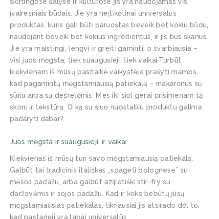
skirtingose šalyse ir kultūrose jis yra naudojamas vis
įvairesniais būdais. Jie yra neįtikėtinai universalus
produktas, kuris gali būti paruoštas beveik bet kokiu būdu,
naudojant beveik bet kokius ingredientus, ir jis bus skanus.
Jie yra maistingi, lengvi ir greiti gaminti, o svarbiausia –
visi juos mėgsta, tiek suaugusieji, tiek vaikai.Turbūt
kiekvienam iš mūsų pasitaikė vaikystėje prašyti mamos,
kad pagamintų mėgstamiausią patiekalą – makaronus su
sūriu arba su dešrelėmis. Mes iki šiol gerai prisimenam tą
skonį ir tekstūrą. O ką su šiuo nuostabiu produktu galima
padaryti dabar?
Juos mėgsta ir suaugusieji, ir vaikai
Kiekvienas iš mūsų turi savo mėgstamiausią patiekalą.
Galbūt tai tradicinis itališkas „spageti bolognese” su
mėsos padažu, arba galbūt azijietiški stir-fry su
daržovėmis ir sojos padažu. Kad ir koks bebūtų jūsų
mėgstamiausias patiekalas, tikriausiai jis atsirado dėl to,
kad pastarieji yra labai universalūs.