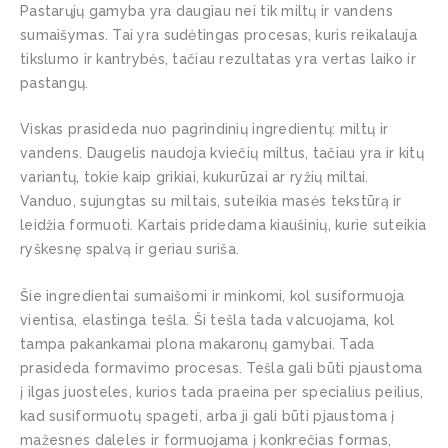
Pastarųjų gamyba yra daugiau nei tik miltų ir vandens
sumaišymas. Tai yra sudėtingas procesas, kuris reikalauja
tikslumo ir kantrybės, tačiau rezultatas yra vertas laiko ir
pastangų.
Viskas prasideda nuo pagrindinių ingredientų: miltų ir
vandens. Daugelis naudoja kviečių miltus, tačiau yra ir kitų
variantų, tokie kaip grikiai, kukurūzai ar ryžių miltai.
Vanduo, sujungtas su miltais, suteikia masės tekstūrą ir
leidžia formuoti. Kartais pridedama kiaušinių, kurie suteikia
ryškesnę spalvą ir geriau suriša.
Šie ingredientai sumaišomi ir minkomi, kol susiformuoja
vientisa, elastinga tešla. Ši tešla tada valcuojama, kol
tampa pakankamai plona makaronų gamybai. Tada
prasideda formavimo procesas. Tešla gali būti pjaustoma
į ilgas juosteles, kurios tada praeina per specialius peilius,
kad susiformuotų spageti, arba ji gali būti pjaustoma į
mažesnes daleles ir formuojama į konkrečias formas,