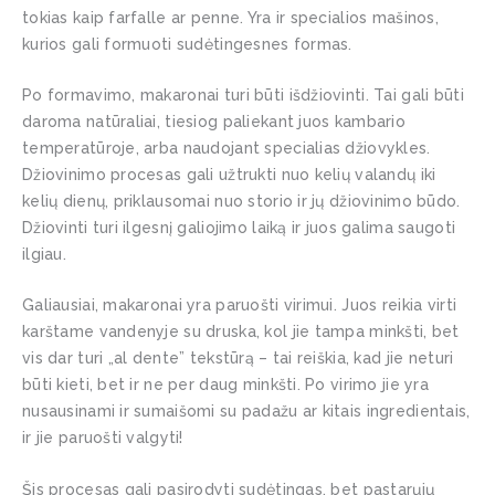
tokias kaip farfalle ar penne. Yra ir specialios mašinos,
kurios gali formuoti sudėtingesnes formas.
Po formavimo, makaronai turi būti išdžiovinti. Tai gali būti
daroma natūraliai, tiesiog paliekant juos kambario
temperatūroje, arba naudojant specialias džiovykles.
Džiovinimo procesas gali užtrukti nuo kelių valandų iki
kelių dienų, priklausomai nuo storio ir jų džiovinimo būdo.
Džiovinti turi ilgesnį galiojimo laiką ir juos galima saugoti
ilgiau.
Galiausiai, makaronai yra paruošti virimui. Juos reikia virti
karštame vandenyje su druska, kol jie tampa minkšti, bet
vis dar turi „al dente” tekstūrą – tai reiškia, kad jie neturi
būti kieti, bet ir ne per daug minkšti. Po virimo jie yra
nusausinami ir sumaišomi su padažu ar kitais ingredientais,
ir jie paruošti valgyti!
Šis procesas gali pasirodyti sudėtingas, bet pastarųjų