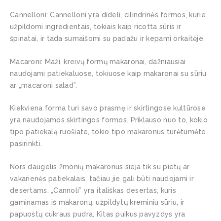
Cannelloni
: Cannelloni yra dideli, cilindrinės formos, kurie
užpildomi ingredientais, tokiais kaip ricotta sūris ir
špinatai, ir tada sumaišomi su padažu ir kepami orkaitėje.
Macaroni
: Maži, kreivų formų makaronai, dažniausiai
naudojami patiekaluose, tokiuose kaip makaronai su sūriu
ar „macaroni salad”.
Kiekviena
forma turi savo prasmę ir skirtingose kultūrose
yra naudojamos skirtingos formos. Priklauso nuo to, kokio
tipo patiekalą ruošiate, tokio tipo makaronus turėtumėte
pasirinkti.
Nors daugelis žmonių makaronus sieja tik su pietų ar
vakarienės patiekalais, tačiau jie gali būti naudojami ir
desertams. „Cannoli” yra itališkas desertas, kuris
gaminamas iš makaronų, užpildytų kreminiu sūriu, ir
papuoštų cukraus pudra. Kitas puikus pavyzdys yra