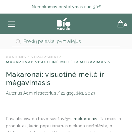
Nemokamas pristatymas nuo 30€
Products
search
PRADINIS
STRAIPSNIAI
MAKARONAI: VISUOTINĖ MEILĖ IR MĖGAVIMASIS
Makaronai: visuotinė meilė ir
mėgavimasis
Autorius
Administratorius
/
22 gegužės, 2023
Pasaulis visada buvo susižavėjęs
makaronais
. Tai maisto
produktas, kurio populiarumas niekada neišblėsta, o