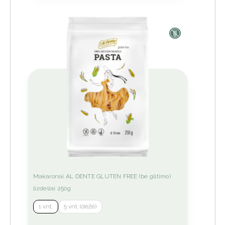
chosen
on
the
product
page
This
Makaronai AL DENTE GLUTEN FREE (be glitimo)
product
lizdeliai 250g
has
1 vnt.
5 vnt. (dėžė)
multiple
variants.