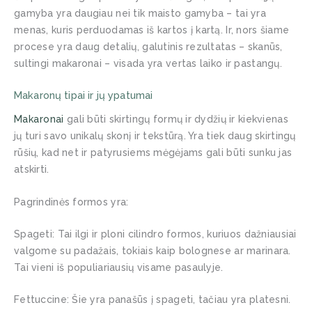
gamyba yra daugiau nei tik maisto gamyba – tai yra
menas, kuris perduodamas iš kartos į kartą. Ir, nors šiame
procese yra daug detalių, galutinis rezultatas – skanūs,
sultingi makaronai – visada yra vertas laiko ir pastangų.
Makaronų tipai ir jų ypatumai
Makaronai
gali būti skirtingų formų ir dydžių ir kiekvienas
jų turi savo unikalų skonį ir tekstūrą. Yra tiek daug skirtingų
rūšių, kad net ir patyrusiems mėgėjams gali būti sunku jas
atskirti.
Pagrindinės formos yra:
Spageti
: Tai ilgi ir ploni cilindro formos, kuriuos dažniausiai
valgome su padažais, tokiais kaip bolognese ar marinara.
Tai vieni iš populiariausių visame pasaulyje.
Fettuccine
: Šie yra panašūs į spageti, tačiau yra platesni.