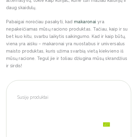
alternatyvų, tokie kaip konjac, kurie turi mažiau kalorijų ir
daug skaidulų.
Pabaigai norėčiau pasakyti, kad
makaronai
yra
nepakeičiamas mūsų raciono produktas. Tačiau, kaip ir su
bet kuo kitu, svarbu laikytis saikingumo. Kad ir kaip būtų,
viena yra aišku – makaronai yra nuostabus ir universalus
maisto produktas, kuris užima svarbią vietą kiekvieno iš
mūsų racione. Tegul jie ir toliau džiugina mūsų skrandžius
ir širdis!
Susiję produktai