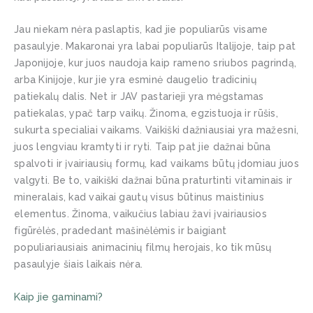
Jau niekam nėra paslaptis, kad jie populiarūs visame
pasaulyje. Makaronai yra labai populiarūs Italijoje, taip pat
Japonijoje, kur juos naudoja kaip rameno sriubos pagrindą,
arba Kinijoje, kur jie yra esminė daugelio tradicinių
patiekalų dalis. Net ir JAV pastarieji yra mėgstamas
patiekalas, ypač tarp vaikų. Žinoma, egzistuoja ir rūšis,
sukurta specialiai vaikams. Vaikiški dažniausiai yra mažesni,
juos lengviau kramtyti ir ryti. Taip pat jie dažnai būna
spalvoti ir įvairiausių formų, kad vaikams būtų įdomiau juos
valgyti. Be to, vaikiški dažnai būna praturtinti vitaminais ir
mineralais, kad vaikai gautų visus būtinus maistinius
elementus. Žinoma, vaikučius labiau žavi įvairiausios
figūrėlės, pradedant mašinėlėmis ir baigiant
populiariausiais animacinių filmų herojais, ko tik mūsų
pasaulyje šiais laikais nėra.
Kaip jie gaminami?