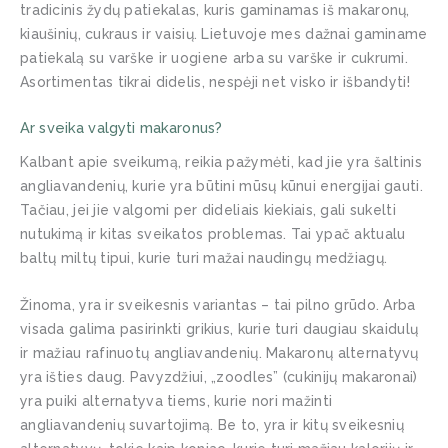
tradicinis žydų patiekalas, kuris gaminamas iš makaronų,
kiaušinių, cukraus ir vaisių. Lietuvoje mes dažnai gaminame
patiekalą su varške ir uogiene arba su varške ir cukrumi.
Asortimentas tikrai didelis, nespėji net visko ir išbandyti!
Ar sveika valgyti makaronus?
Kalbant apie sveikumą, reikia pažymėti, kad jie yra šaltinis
angliavandenių, kurie yra būtini mūsų kūnui energijai gauti.
Tačiau, jei jie valgomi per dideliais kiekiais, gali sukelti
nutukimą ir kitas sveikatos problemas. Tai ypač aktualu
baltų miltų tipui, kurie turi mažai naudingų medžiagų.
Žinoma, yra ir sveikesnis variantas – tai pilno grūdo. Arba
visada galima pasirinkti grikius, kurie turi daugiau skaidulų
ir mažiau rafinuotų angliavandenių. Makaronų alternatyvų
yra išties daug. Pavyzdžiui, „zoodles” (cukinijų makaronai)
yra puiki alternatyva tiems, kurie nori mažinti
angliavandenių suvartojimą. Be to, yra ir kitų sveikesnių