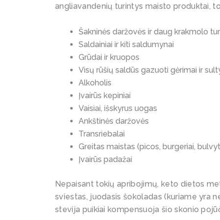
angliavandenių turintys maisto produktai, to
Šakninės daržovės ir daug krakmolo tu
Saldainiai ir kiti saldumynai
Grūdai ir kruopos
Visų rūšių saldūs gazuoti gėrimai ir sult
Alkoholis
Įvairūs kepiniai
Vaisiai, išskyrus uogas
Ankštinės daržovės
Transriebalai
Greitas maistas (picos, burgeriai, bulvyte
Įvairūs padažai
Nepaisant tokių apribojimų, keto dietos met
sviestas, juodasis šokoladas (kuriame yra n
stevija puikiai kompensuoja šio skonio pojū