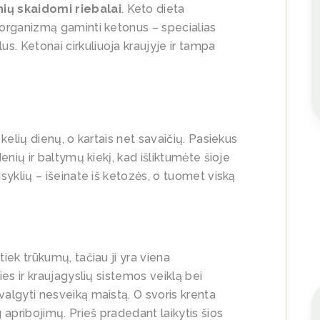
ių skaidomi riebalai
. Keto dieta
a organizmą gaminti ketonus – specialias
s. Ketonai cirkuliuoja kraujyje ir tampa
 kelių dienų, o kartais net savaičių. Pasiekus
denių ir baltymų kiekį, kad išliktumėte šioje
isyklių – išeinate iš ketozės, o tuomet viską
tiek trūkumų, tačiau ji yra viena
ies ir kraujagyslių sistemos veiklą bei
valgyti nesveiką maistą. O svoris krenta
g apribojimų. Prieš pradedant laikytis šios