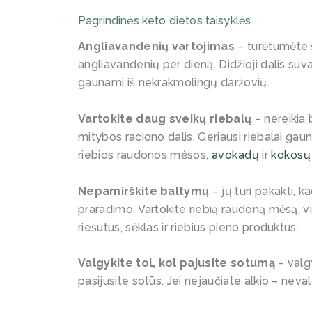
Pagrindinės keto dietos taisyklės
Angliavandenių vartojimas
– turėtumėte 
angliavandenių per dieną. Didžioji dalis su
gaunami iš nekrakmolingų daržovių.
Vartokite daug sveikų riebalų
– nereikia b
mitybos raciono dalis. Geriausi riebalai gau
riebios raudonos mėsos,
avokadų
ir
kokosų 
Nepamirškite baltymų
– jų turi pakakti,
praradimo. Vartokite riebią raudoną mėsą, viš
riešutus, sėklas ir riebius pieno produktus.
Valgykite tol, kol pajusite sotumą
– valgy
pasijusite sotūs. Jei nejaučiate alkio – neval