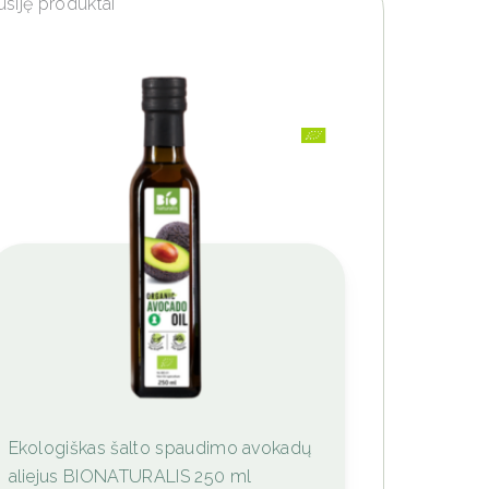
usiję produktai
This
Ekologiškas šalto spaudimo avokadų
product
aliejus BIONATURALIS 250 ml