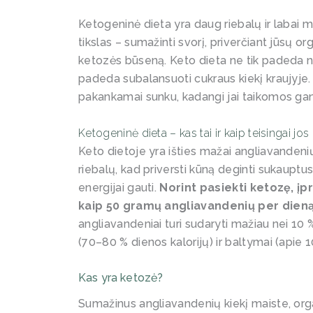
Ketogeninė dieta yra daug riebalų ir labai ma
tikslas – sumažinti svorį, priverčiant jūsų o
ketozės būseną. Keto dieta ne tik padeda nu
padeda subalansuoti cukraus kiekį kraujyje. T
pakankamai sunku, kadangi jai taikomos gan 
Ketogeninė dieta – kas tai ir kaip teisingai jos 
Keto dietoje yra išties mažai angliavanden
riebalų, kad priversti kūną deginti sukauptu
energijai gauti.
Norint pasiekti ketozę, įp
kaip 50 gramų angliavandenių per dien
angliavandeniai turi sudaryti mažiau nei 10 %
(70–80 % dienos kalorijų) ir baltymai (apie 1
Kas yra ketozė?
Sumažinus angliavandenių kiekį maiste, org