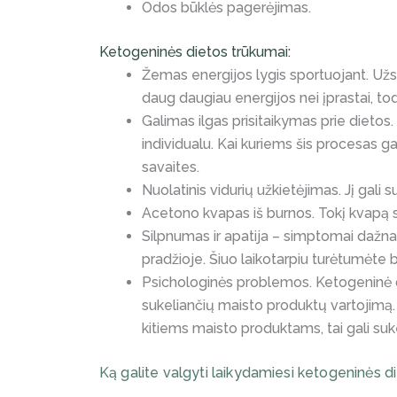
Odos būklės pagerėjimas.
Ketogeninės dietos trūkumai:
Žemas energijos lygis sportuojant. Užs
daug daugiau energijos nei įprastai, tod
Galimas ilgas prisitaikymas prie dietos.
individualu. Kai kuriems šis procesas gal
savaites.
Nuolatinis vidurių užkietėjimas. Jį gali
Acetono kvapas iš burnos. Tokį kvapą s
Silpnumas ir apatija – simptomai dažnai
pradžioje. Šiuo laikotarpiu turėtumėte 
Psichologinės problemos. Ketogeninė 
sukeliančių maisto produktų vartojimą. 
kitiems maisto produktams, tai gali suk
Ką galite valgyti laikydamiesi ketogeninės d