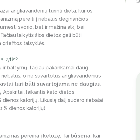
S
žai angliavandenių turinti dieta, kurios
rganizmą pereiti į riebalus deginančios
mesti svorio, bet ir mažina alkį bei
ačiau laikytis šios dietos gali būti
griežtos taisyklės.
laikytis?
ių ir baltymų, tačiau pakankamai daug
s riebalus, o ne suvartotus angliavandenius
rastai turi būti suvartojama ne daugiau
ą
. Apskritai, laikantis keto dietos
 dienos kalorijų. Likusią dalį sudaro riebalai
0 % dienos kalorijų).
anizmas pereina į ketozę. Tai
būsena, kai