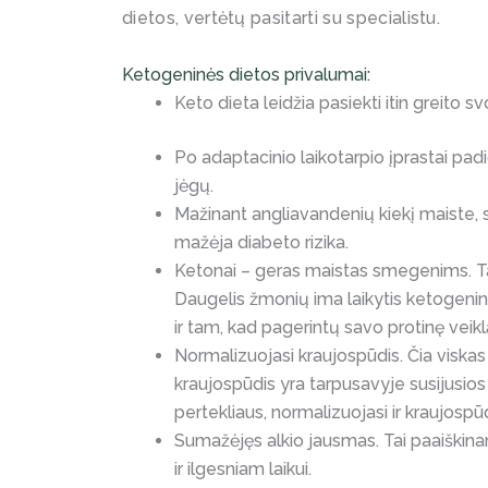
dietos, vertėtų pasitarti su specialistu.
Ketogeninės dietos privalumai:
Keto dieta leidžia pasiekti itin greito s
Po adaptacinio laikotarpio įprastai padi
jėgų.
Mažinant angliavandenių kiekį maiste, s
mažėja diabeto rizika.
Ketonai – geras maistas smegenims. Ta
Daugelis žmonių ima laikytis ketogenin
ir tam, kad pagerintų savo protinę veikl
Normalizuojasi kraujospūdis. Čia viskas
kraujospūdis yra tarpusavyje susijusios
pertekliaus, normalizuojasi ir kraujospūd
Sumažėjęs alkio jausmas. Tai paaiškina
ir ilgesniam laikui.