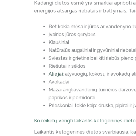
Kadangi dietos esmė yra smarkiai apriboti a
energijos atsargas riebalais ir baltymais. Tai
Bet kokia mėsa ir jūros ar vandenyno 
Įvairios jūros gėrybės
Kiaušiniai
Natūralūs augaliniai ir gyvūniniai rieba
Sviestas ir grietinė bei kiti riebūs pieno
Riešutai ir sėklos
Aliejai
: alyvuogių, kokosų ir avokadų al
Avokadai
Mažai angliavandenių turinčios daržovė
paprikos ir pomidorai
Prieskoniai, tokie kaip: druska, pipirai ir
Ko reikėtų vengti laikantis ketogeninės diet
Laikantis ketogeninės dietos svarbiausia, k