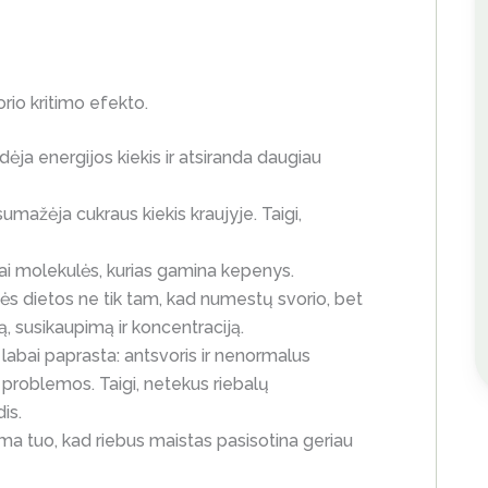
vorio kritimo efekto.
dėja energijos kiekis ir atsiranda daugiau
umažėja cukraus kiekis kraujyje. Taigi,
i molekulės, kurias gamina kepenys.
ės dietos ne tik tam, kad numestų svorio, bet
ą, susikaupimą ir koncentraciją.
 labai paprasta: antsvoris ir nenormalus
 problemos. Taigi, netekus riebalų
is.
ma tuo, kad riebus maistas pasisotina geriau