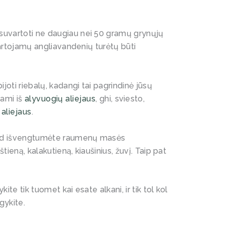
suvartoti ne daugiau nei 50 gramų grynųjų
vartojamų angliavandenių turėtų būti
ijoti riebalų, kadangi tai pagrindinė jūsų
nami iš
alyvuogių aliejaus
, ghi, sviesto,
aliejaus
.
 kad išvengtumėte raumenų masės
tieną, kalakutieną, kiaušinius, žuvį. Taip pat
kite tik tuomet kai esate alkani, ir tik tol kol
gykite.