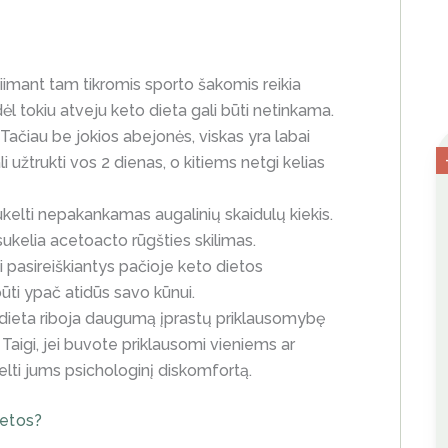
iimant tam tikromis sporto šakomis reikia
ėl tokiu atveju keto dieta gali būti netinkama.
 Tačiau be jokios abejonės, viskas yra labai
i užtrukti vos 2 dienas, o kitiems netgi kelias
 sukelti nepakankamas augalinių skaidulų kiekis.
ukelia acetoacto rūgšties skilimas.
 pasireiškiantys pačioje keto dietos
būti ypač atidūs savo kūnui.
dieta riboja daugumą įprastų priklausomybę
Taigi, jei buvote priklausomi vieniems ar
elti jums psichologinį diskomfortą.
ietos?