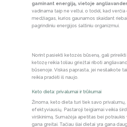
gaminant energiją, vietoje angliavanden
vadinama taip ne veltui, o todėl, kad verči
medžiagas, kurios gaunamos skaidant riebalu
pagrindiniu energijos šaltiniu organizmui.
Norint pasiekti ketozės būseną, gali prireikti
ketozę reikia toliau griežtai riboti angliavan
būsenoje. Viskas paprasta, jei nesilaikote ta
reikia pradėti iš naujo.
Keto dieta: privalumai ir trūkumai
Žinoma, keto dieta turi tiek savo privalumų, 
efektyviausių. Pastaroji teigiamai veikia šird
virškinimą. Sumažėja apetitas bei potraukis 
gana greitai. Tačiau šiai dietai yra gana dau