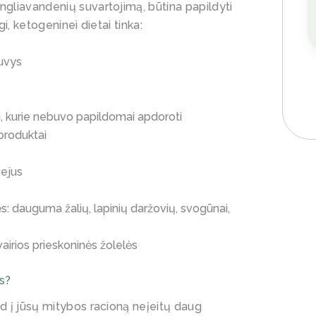
ngliavandenių suvartojimą, būtina papildyti
gi, ketogeninei dietai tinka:
žuvys
lai, kurie nebuvo papildomai apdoroti
 produktai
iejus
s: dauguma žalių, lapinių daržovių, svogūnai,
 įvairios prieskoninės žolelės
os?
ad į jūsų mitybos racioną neįeitų daug