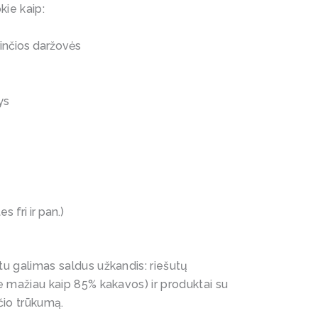
kie kaip:
rinčios daržovės
ys
s fri ir pan.)
u galimas saldus užkandis: riešutų
e mažiau kaip 85% kakavos) ir produktai su
čio trūkumą.