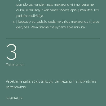
pomidorus, vandenį nuo makaronų virimo, beriame
cukrų ir druską ir kaitiname padažą apie 5 minutes, kol
padažas sutirštėja.
Į keptuvę su padažu dedame virtus makaronus ir jūros
gėrybes. Pakaitiname maišydami apie minutę.
3
Patiekiame:
Patiekiame pabarsčius tarkuotu parmezanu ir smulkintomis
petražolėmis.
SKANAUS!