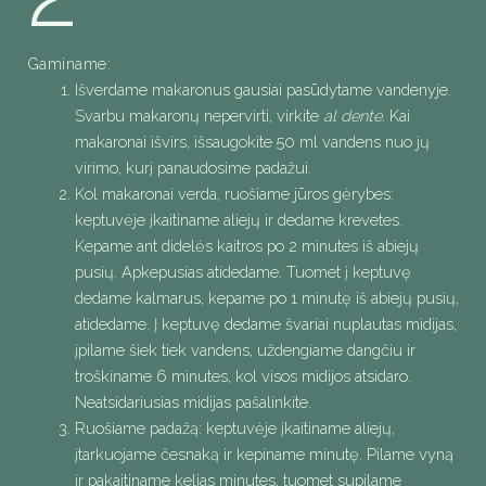
Gaminame:
Išverdame makaronus gausiai pasūdytame vandenyje.
Svarbu makaronų nepervirti, virkite
al dente.
Kai
makaronai išvirs, išsaugokite 50 ml vandens nuo jų
virimo, kurį panaudosime padažui.
Kol makaronai verda, ruošiame jūros gėrybes:
keptuvėje įkaitiname aliejų ir dedame krevetes.
Kepame ant didelės kaitros po 2 minutes iš abiejų
pusių. Apkepusias atidedame. Tuomet į keptuvę
dedame kalmarus, kepame po 1 minutę iš abiejų pusių,
atidedame. Į keptuvę dedame švariai nuplautas midijas,
įpilame šiek tiek vandens, uždengiame dangčiu ir
troškiname 6 minutes, kol visos midijos atsidaro.
Neatsidariusias midijas pašalinkite.
Ruošiame padažą: keptuvėje įkaitiname aliejų,
įtarkuojame česnaką ir kepiname minutę. Pilame vyną
ir pakaitiname kelias minutes, tuomet supilame