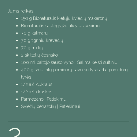
Jums reikės:
150 g Bionaturalis kietųjų kviečių makaronų
Bionaturalis saulėgrąžų aliejaus kepimui
70 g kalmarų
70 g tigrinių krevečių
70 g midijų
2 skiltelių česnako
100 ml baltojo sauso vyno | Galima keisti sultiniu
400 g smulintų pomidorų savo sultyse arba pomidorų
tyrės
1/2 a.š. cukraus
1/2 a.š. druskos
Parmezano | Patiekimui
Šviežių petražolių | Patiekimui
2