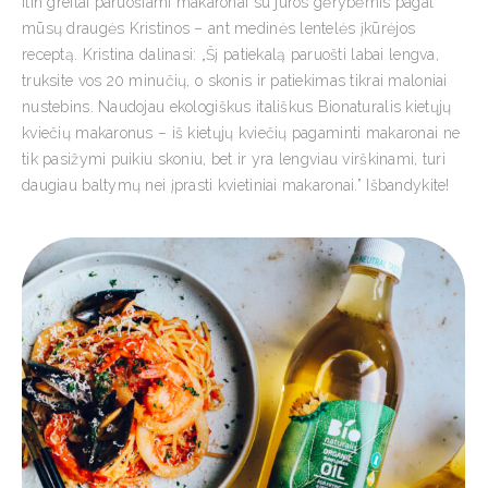
Itin greitai paruošiami makaronai su jūros gėrybėmis pagal
mūsų draugės Kristinos – ant medinės lentelės įkūrėjos
receptą. Kristina dalinasi: „Šį patiekalą paruošti labai lengva,
truksite vos 20 minučių, o skonis ir patiekimas tikrai maloniai
nustebins. Naudojau ekologiškus itališkus Bionaturalis kietųjų
kviečių makaronus – iš kietųjų kviečių pagaminti makaronai ne
tik pasižymi puikiu skoniu, bet ir yra lengviau virškinami, turi
daugiau baltymų nei įprasti kvietiniai makaronai.” Išbandykite!