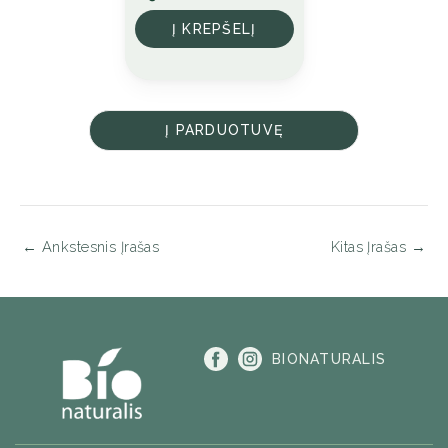
options
may
Į KREPŠELĮ
be
chosen
on
the
Į PARDUOTUVĘ
product
page
←
Ankstesnis Įrašas
Kitas Įrašas
→
BIONATURALIS